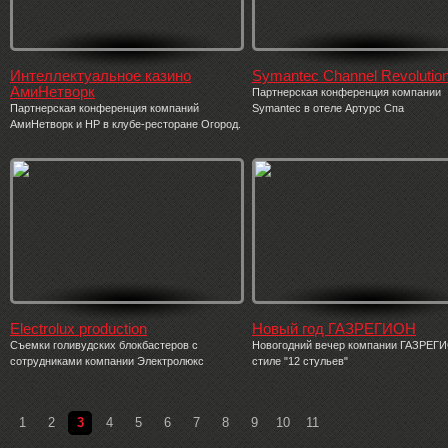
Интеллектуальное казино
Symantec Channel Revolutio
АмиНетворк
Партнерская конференция компании
Партнерская конференция компаний
Symantec в отеле Артурс Спа
АмиНетворк и НР в клубе-ресторане Огород.
Electrolux production
Новый год ГАЗРЕГИОН
Съемки голивудских блокбастеров с
Новогодний вечер компании ГАЗРЕГ
сотрудниками компании Электролюкс
стиле "12 стульев"
1
2
3
4
5
6
7
8
9
10
11